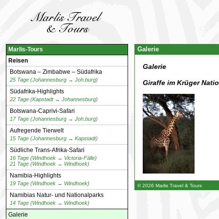
Galerie
Marlis-Tours
Reisen
Galerie
Botswana – Zimbabwe – Südafrika
25 Tage (Johannesburg → Joh.burg)
Giraffe im Krüger Nati
Südafrika-Highlights
22 Tage (Kapstadt → Johannesburg)
Botswana-Caprivi-Safari
17 Tage (Johannesburg → Joh.burg)
Aufregende Tierwelt
15 Tage (Johannesburg → Kapstadt)
Südliche Trans-Afrika-Safari
16 Tage (Windhoek → Victoria-Fälle)
21 Tage (Windhoek → Windhoek)
Namibia-Highlights
19 Tage (Windhoek → Windhoek)
© 2026 Marlis Travel & Tours
Namibias Natur- und Nationalparks
14 Tage (Windhoek → Windhoek)
Galerie