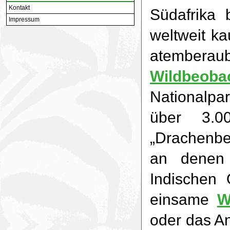
Kontakt
Südafrika b
Impressum
weltweit k
atem
Wildbeoba
Nationalpa
über 3.
„Drachenbe
an denen 
Indischen 
einsame
W
oder das A