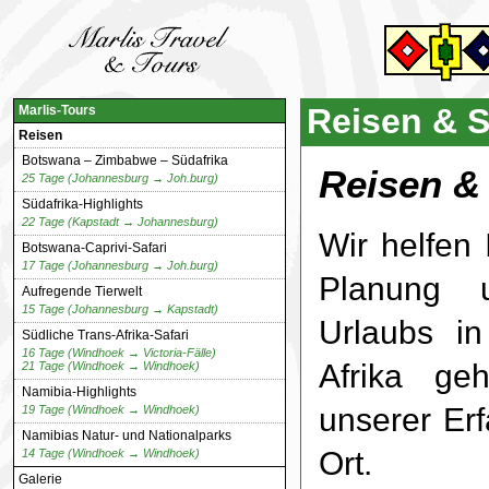
Reisen & S
Marlis-Tours
Reisen
Botswana – Zimbabwe – Südafrika
Reisen & 
25 Tage (Johannesburg → Joh.burg)
Südafrika-Highlights
22 Tage (Kapstadt → Johannesburg)
Wir helfen
Botswana-Caprivi-Safari
17 Tage (Johannesburg → Joh.burg)
Planung 
Aufregende Tierwelt
15 Tage (Johannesburg → Kapstadt)
Urlaubs i
Südliche Trans-Afrika-Safari
16 Tage (Windhoek → Victoria-Fälle)
Afrika geh
21 Tage (Windhoek → Windhoek)
Namibia-Highlights
unserer Er
19 Tage (Windhoek → Windhoek)
Namibias Natur- und Nationalparks
Ort.
14 Tage (Windhoek → Windhoek)
Galerie