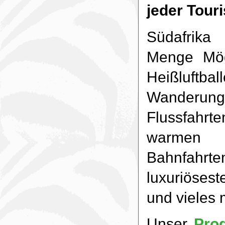
jeder Tour
Südafrika
Menge Mögl
Heißluftbal
Wanderung
Flussfahr
warmen I
Bahnfahr
luxuriöses
und vieles 
Unser
Pro