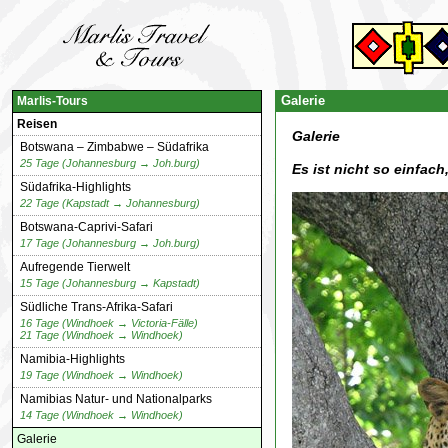
Galerie
Marlis-Tours
Reisen
Galerie
Botswana – Zimbabwe – Südafrika
25 Tage (Johannesburg → Joh.burg)
Es ist nicht so einfac
Südafrika-Highlights
22 Tage (Kapstadt → Johannesburg)
Botswana-Caprivi-Safari
17 Tage (Johannesburg → Joh.burg)
Aufregende Tierwelt
15 Tage (Johannesburg → Kapstadt)
Südliche Trans-Afrika-Safari
16 Tage (Windhoek → Victoria-Fälle)
21 Tage (Windhoek → Windhoek)
Namibia-Highlights
19 Tage (Windhoek → Windhoek)
Namibias Natur- und Nationalparks
14 Tage (Windhoek → Windhoek)
Galerie